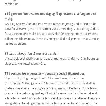
samlet inn.
Til å gjennomføre avtalen med deg og få tjenestene til å fungere best
mulig
Grading Systems behandler personopplysninnger og andre former for
data for å levere tjenestene som er avtalt med deg. Vi bruker også data
for å sikre en best mulig brukeropplevelse for deg gjennom automatisk
pålogging, tilpassing av innholdsvisningen til din skjerm og raskest mulig
lasting av sidene.
Til statisitkk og å forstå markedstrender
Vi utarbeider statistikk og kartlegger markedstrender for å forbedre og
videreutvikle nettstedene våre.
Til å personalisere tjenester – tjenester spesielt tilpasset deg
Vi ønsker å gi deg muligheten til å få skreddersydd innhold og
tilpasninger. Dette gjør vi ved å bruke data om din brukeratferd, dine
preferanser eller annen tilgjengelig informasjon. Dette kan fortelle oss
noe om dine behov og ønsker, slik at vi for eksempel kan fjerne saker du
allerede har lest fra forsiden eller oversikter over anbefalte artikler, og vi
kan gi deg anbefalinger om innhold eller tjenester basert på det du har