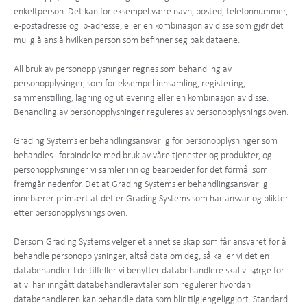
enkeltperson. Det kan for eksempel være navn, bosted, telefonnummer,
e-postadresse og ip-adresse, eller en kombinasjon av disse som gjør det
mulig å anslå hvilken person som befinner seg bak dataene.
All bruk av personopplysninger regnes som behandling av
personopplysinger, som for eksempel innsamling, registering,
sammenstilling, lagring og utlevering eller en kombinasjon av disse.
Behandling av personopplysninger reguleres av personopplysningsloven.
Grading Systems er behandlingsansvarlig for personopplysninger som
behandles i forbindelse med bruk av våre tjenester og produkter, og
personopplysninger vi samler inn og bearbeider for det formål som
fremgår nedenfor. Det at Grading Systems er behandlingsansvarlig
innebærer primært at det er Grading Systems som har ansvar og plikter
etter personopplysningsloven.
Dersom Grading Systems velger et annet selskap som får ansvaret for å
behandle personopplysninger, altså data om deg, så kaller vi det en
databehandler. I de tilfeller vi benytter databehandlere skal vi sørge for
at vi har inngått databehandleravtaler som regulerer hvordan
databehandleren kan behandle data som blir tilgjengeliggjort. Standard