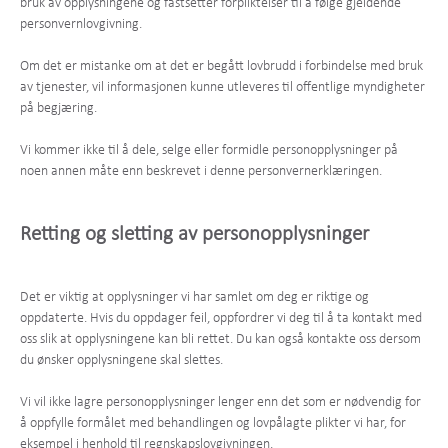
bruk av opplysningene og fastsetter forpliktelser til å følge gjeldende
personvernlovgivning.
Om det er mistanke om at det er begått lovbrudd i forbindelse med bruk
av tjenester, vil informasjonen kunne utleveres til offentlige myndigheter
på begjæring.
Vi kommer ikke til å dele, selge eller formidle personopplysninger på
noen annen måte enn beskrevet i denne personvernerklæringen.
Retting og sletting av personopplysninger
Det er viktig at opplysninger vi har samlet om deg er riktige og
oppdaterte. Hvis du oppdager feil, oppfordrer vi deg til å ta kontakt med
oss slik at opplysningene kan bli rettet. Du kan også kontakte oss dersom
du ønsker opplysningene skal slettes.
Vi vil ikke lagre personopplysninger lenger enn det som er nødvendig for
å oppfylle formålet med behandlingen og lovpålagte plikter vi har, for
eksempel i henhold til regnskapslovgivningen.